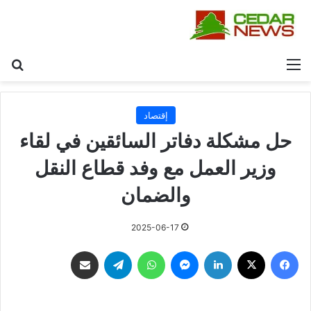
القائمة
بح
إقتصاد
حل مشكلة دفاتر السائقين في لقاء
وزير العمل مع وفد قطاع النقل
والضمان
2025-06-17
فيسبوك
‫X
لينكدإن
ماسنجر
واتساب
تيلقرام
مشاركة عبر البريد