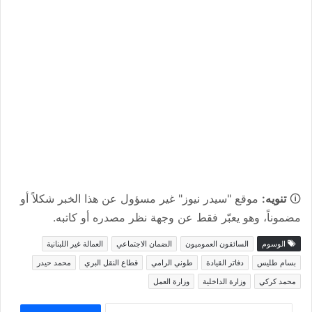
🛈
تنويه:
موقع "سيدر نيوز" غير مسؤول عن هذا الخبر شكلاً أو
مضموناً، وهو يعبّر فقط عن وجهة نظر مصدره أو كاتبه.
الوسوم
السائقون العموميون
الضمان الاجتماعي
العمالة غير اللبنانية
بسام طليس
دفاتر القيادة
طوني الرامي
قطاع النقل البري
محمد حيدر
محمد كركي
وزارة الداخلية
وزارة العمل