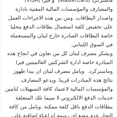
ماستركرد (MasterCard) و فيزا (VISA)
والمصارف والمؤسسات المالية المعنية بادارة
واصدار البطاقات. ومن بين هذه الاجراءات العمل
على تخفيض كلفة استعمال بطاقات الدفع محليا
خاصة البطاقات الصادرة خارج لبنان والمستعملة
في السوق اللبناني.
ويشكر مصرف لبنان كل من تعاون في انجاح هذه
المبادرة خاصة ادارة الشركتين العالميتين فيزا
وماستركرد. ويامل مصرف لبنان ان يبدا ظهور
نتائج هذه المبادرات قريبا. ويدعو المصارف
والمؤسسات المالية لاعتماد كافة التسهيلات لتامين
خدمات الدفع الالكتروني لا سيما تلك المتعلقة
ببطاقات الدفع باقل كلفة ممكنة. ويامل من كافة
التجار عدم وضع اي رسوم او اعباء اضافية على