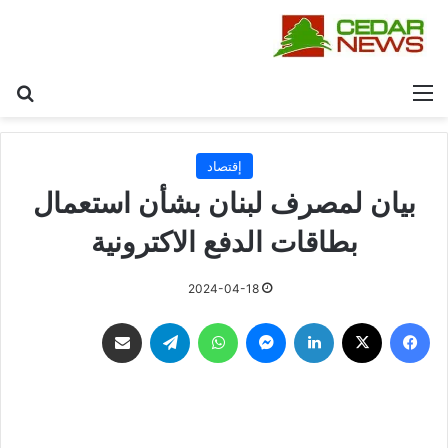
القائمة
بح
إقتصاد
بيان لمصرف لبنان بشأن استعمال
بطاقات الدفع الاكترونية
2024-04-18
فيسبوك
‫X
لينكدإن
ماسنجر
واتساب
تيلقرام
مشاركة عبر البريد