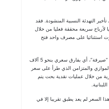
خير التهدئة النسبية المنشودة. فقد
ا لأرباح سريعة محققة فعليا من خلال
رت استثنائيا على مصرف واحد فتح
وإلى جانب زيادة الطلب على الدولار المعروض من قبل المركزي بسعر 38 ألف ليرة عبر منصة “صيرفة”، أي بفارق سعري بنحو 5 آلاف
الموازي والمتزامن الذي طرأ على سعر
ية من خلال عمليات نقدية بحت يتم
لبنانية.
 المركزي لكن هذا السعر لم يعد يطبق تقريبا إلا في