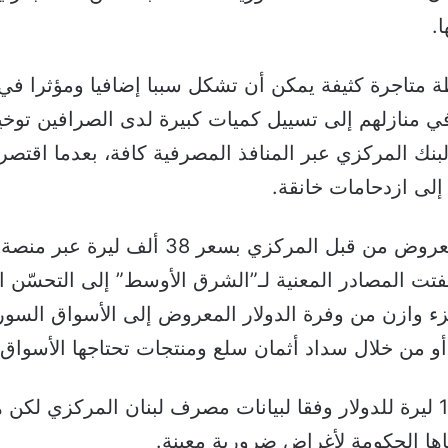
.
 متاجرة كثيفة يمكن أن تشكل سببا إضافيا ومؤثرا في تأ
في منازلهم إلى تسييل كميات كبيرة لدى الصرافين توخي
بنك المركزي عبر المنافذ المصرفية كافة، بعدما اقتص
 إلى ازدحامات خانقة.
فتت المصادر المعنية لـ”الشرق الأوسط” إلى التحسّن 
زء وازن من وفرة الدولار المعروض إلى الأسواق السور
 من خلال سداد أثمان سلع ومنتجات تحتاجها الأسواق ال
بلغ سعر الصرف الرسمي للدولار 1507.5 ليرة للدولار وفقا لبيانات مصرف لبنان
ها الحكومة لأغراض ضرورية معينة.