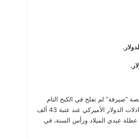
ة “صيرفة” لم تفلح في الكبح التام
للمضاربات المستمرة على سعر العملة الوطنية. لكنها فرضت، وحتى إشعار آخر، سقفا أدنى لمبادلات الدولار الأميركي عند عتبة 43 ألف
خير لـ”المركزي”، قبيل عطلة عيدي الميلاد ورأس السنة، في