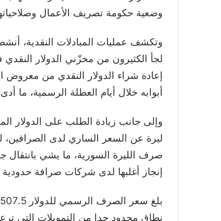
وضعية حكومة تصريف الأعمال وصلاحياتها
وتكشف عمليات المبادلات النقدية، أنشطة
لجأ الكثيرون من مخزّني الدولار النقدي 
إعادة شراء الدولار النقدي من معروض ال
أبوابه خلال أيام العطلة الرسمية، ما أدى
ليرة عن السعر الساري لدى الصرافين، ل
صرف الليرة السورية، ما يشي بانتقال ج
إنجاز أغلبها لدى شركات صرافة حدودية أو
نطاق محدود جدا من التمويلات التي ترعا