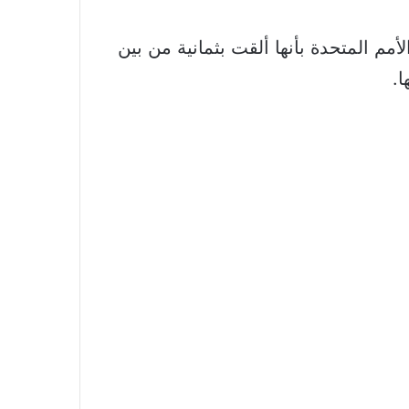
نذ انهيار النظام المالي في 2019 في أزمة وصفتها الأمم المتحدة بأنها ألقت بثمانية من بين
ا.