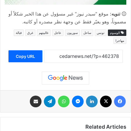
🛈
تنويه:
موقع "سيدر نيوز" غير مسؤول عن هذا الخبر شكلاً أو
مضموناً، وهو يعبّر فقط عن وجهة نظر مصدره أو كاتبه.
الوسوم
تونس
ساحل
سوريون
عاجل
غالبيتهم
غرق
قبالة
مهاجرا
Copy URL
فيسبوك
‫X
لينكدإن
ماسنجر
واتساب
تيلقرام
مشاركة عبر البريد
Related Articles