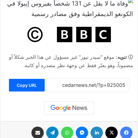
🛈
تنويه:
موقع "سيدر نيوز" غير مسؤول عن هذا الخبر شكلاً أو
مضموناً، وهو يعبّر فقط عن وجهة نظر مصدره أو كاتبه.
Copy URL
فيسبوك
‫X
لينكدإن
ماسنجر
واتساب
تيلقرام
مشاركة عبر البريد