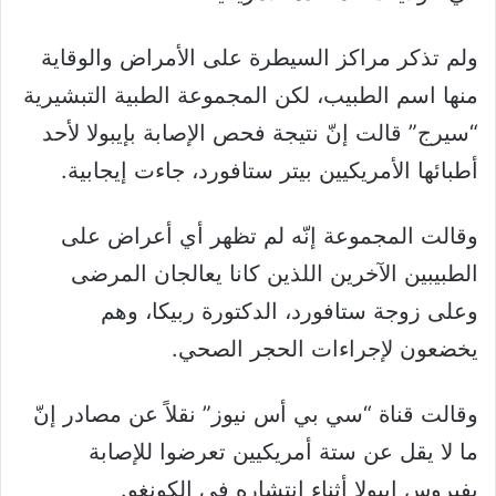
ولم تذكر مراكز السيطرة على الأمراض والوقاية
منها اسم الطبيب، لكن المجموعة الطبية التبشيرية
“سيرج” قالت إنّ نتيجة فحص الإصابة بإيبولا لأحد
أطبائها الأمريكيين بيتر ستافورد، جاءت إيجابية.
وقالت المجموعة إنّه لم تظهر أي أعراض على
الطبيبين الآخرين اللذين كانا يعالجان المرضى
وعلى زوجة ستافورد، الدكتورة ربيكا، وهم
يخضعون لإجراءات الحجر الصحي.
وقالت قناة “سي بي أس نيوز” نقلاً عن مصادر إنّ
ما لا يقل عن ستة أمريكيين تعرضوا للإصابة
بفيروس إيبولا أثناء انتشاره في الكونغو.