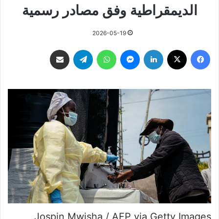
الديمقراطية وفق مصادر رسمية
2026-05-19
فيسبوك
‫X
لينكدإن
ماسنجر
واتساب
تيلقرام
مشاركة عبر البريد
Jospin Mwisha / AFP via Getty Images