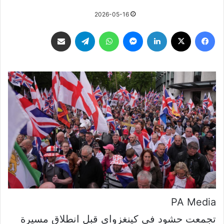
2026-05-16
فيسبوك
‫X
لينكدإن
ماسنجر
واتساب
تيلقرام
مشاركة عبر البريد
PA Media
تجمعت حشود في كينغزواي قبل انطلاق مسيرة