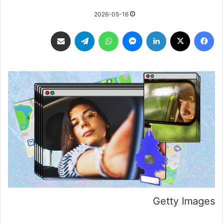
2026-05-16
فيسبوك
‫X
لينكدإن
ماسنجر
واتساب
تيلقرام
مشاركة عبر البريد
Getty Images