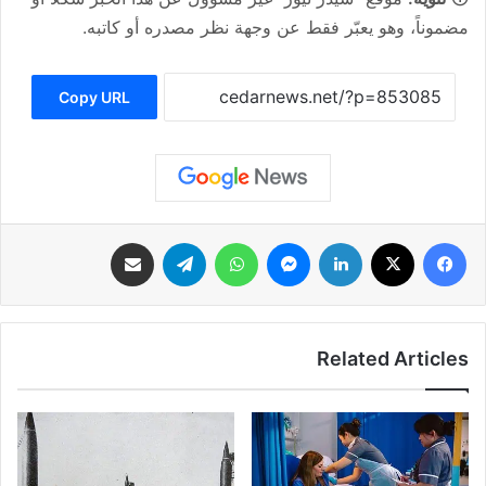
مضموناً، وهو يعبّر فقط عن وجهة نظر مصدره أو كاتبه.
Copy URL
فيسبوك
‫X
لينكدإن
ماسنجر
واتساب
تيلقرام
مشاركة عبر البريد
Related Articles