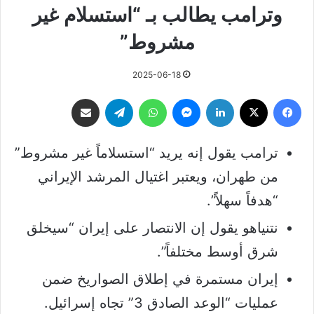
وترامب يطالب بـ “استسلام غير
مشروط”
2025-06-18
فيسبوك
‫X
لينكدإن
ماسنجر
واتساب
تيلقرام
مشاركة عبر البريد
ترامب يقول إنه يريد “استسلاماً غير مشروط”
من طهران، ويعتبر اغتيال المرشد الإيراني
“هدفاً سهلاً”.
نتنياهو يقول إن الانتصار على إيران “سيخلق
شرق أوسط مختلفاً”.
إيران مستمرة في إطلاق الصواريخ ضمن
عمليات “الوعد الصادق 3” تجاه إسرائيل.