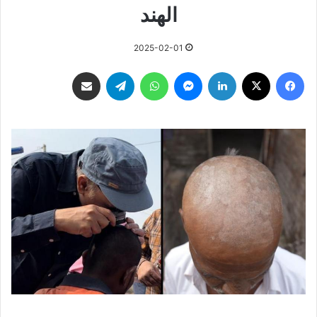
الهند
2025-02-01
فيسبوك
‫X
لينكدإن
ماسنجر
واتساب
تيلقرام
مشاركة عبر البريد