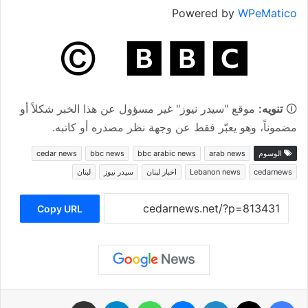
Powered by
WPeMatico
🛈
تنويه:
موقع "سيدر نيوز" غير مسؤول عن هذا الخبر شكلاً أو
مضموناً، وهو يعبّر فقط عن وجهة نظر مصدره أو كاتبه.
الوسوم
arab news
bbc arabic news
bbc news
cedar news
cedarnews
Lebanon news
اخبار لبنان
سيدر نيوز
لبنان
Copy URL
فيسبوك
‫X
لينكدإن
ماسنجر
واتساب
تيلقرام
مشاركة عبر البريد