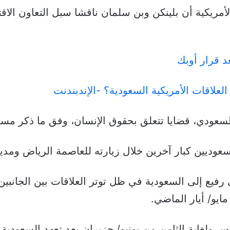
لأمريكية أن بلينكن وبن سلمان ناقشا سبل التعاون ال
عد قرار أوبك
لعلاقات الأمريكية السعودية؟ -الإندبندنت
السعودي، قضايا تتعلق بحقوق الإنسان، وفق ما ذكر مس
عوديين كبار آخرين خلال زيارته للعاصمة الرياض ومدين
رفيع إلى السعودية في ظل توتر العلاقات بين الجانبين
س ولغاية الثامن من يونيو/ حزيران بعد تعهد السعودية