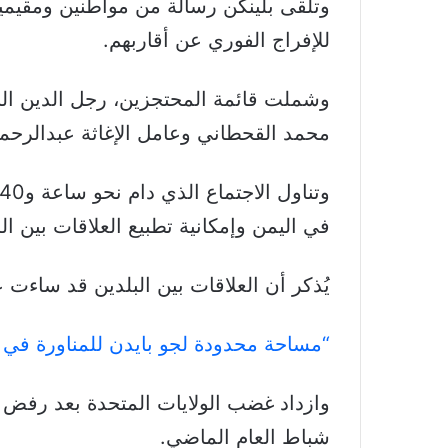
وتلقى بلينكن رسالة من مواطنين ومقيمي
للإفراج الفوري عن أقاربهم.
وشملت قائمة المحتجزين، رجل الدين الب
محمد القحطاني وعامل الإغاثة عبدالرحم
في اليمن وإمكانية تطبيع العلاقات بين ا
يُذكر أن العلاقات بين البلدين قد ساءت عام 2018، عقب مقتل الصحافي السعودي المعارض جمال خاشقجي 
“مساحة محدودة لجو بايدن للمناورة في ال
وازداد غضب الولايات المتحدة بعد رفض 
شباط العام الماضي.