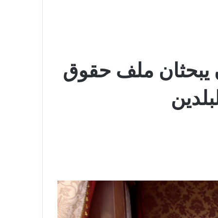
ن يبحثان ملف حقوق
بلدين