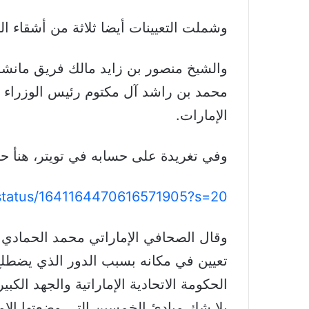
وشملت التعيينات أيضا ثلاثة من أشقاء ا
والشيخ منصور بن زايد مالك فريق مانشستر 
محمد بن راشد آل مكتوم رئيس الوزراء الإ
الإمارات.
وفي تغريدة على حسابه في تويتر، هنأ ح
/status/1641164470616571905?s=20
وقال الصحافي الإماراتي محمد الحمادي
تعيين في مكانه بسبب الدور الذي يضطل
الحكومة الاتحادية الإماراتية والجهد ال
بلا شك مبادئ الخمسين التي وضعتها الإم