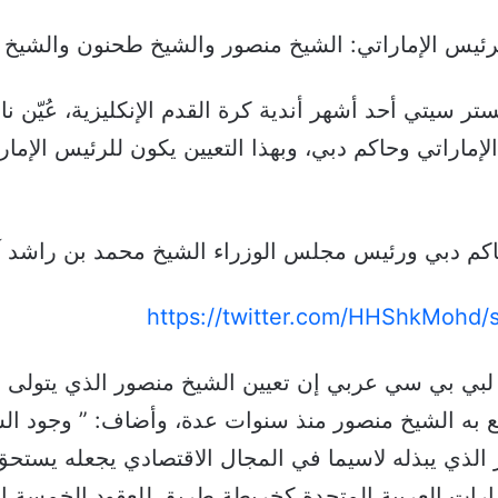
لرئيس الإماراتي: الشيخ منصور والشيخ طحنون والشيخ 
سيتي أحد أشهر أندية كرة القدم الإنكليزية، عُيّن نائ
ماراتي وحاكم دبي، وبهذا التعيين يكون للرئيس الإمار
اكم دبي ورئيس مجلس الوزراء الشيخ محمد بن راشد آل 
https://twitter.com/HHShkMohd
 لبي بي سي عربي إن تعيين الشيخ منصور الذي يتولى
ع به الشيخ منصور منذ سنوات عدة، وأضاف: ” وجود ال
كبير الذي يبذله لاسيما في المجال الاقتصادي يجعله يست
ارات العربية المتحدة كخريطة طريق للعقود الخمسة ال