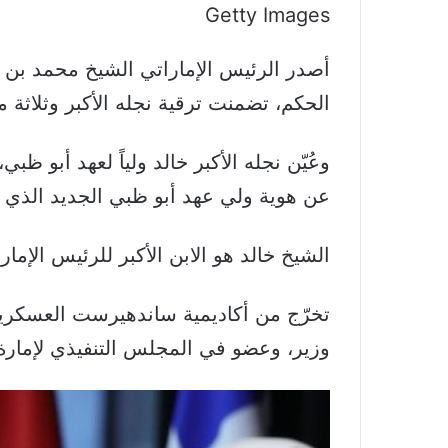
Getty Images
أصدر الرئيس الإماراتي الشيخ محمد بن ز
الحكم، تضمنت ترقية نجله الأكبر وثلاثة م
وعُيّن نجله الأكبر خالد ولياً لعهد أبو
عن هوية ولي عهد أبو ظبي الجديد الذي 
الشيخ خالد هو الابن الأكبر للرئيس الإماراتي ومن مواليد عام 1982، ووالدته
تخرّج من أكاديمية ساندهيرست العسكرية
وزير، وعضو في المجلس التنفيذي لإمارة