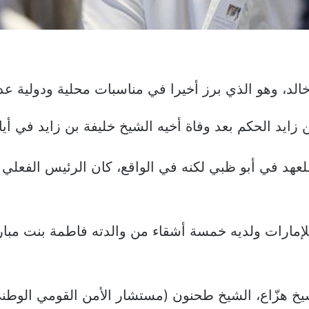
 خالد، وهو الذي برز أخيرا في مناسبات محلية ودولية عدة
يد الحكم بعد وفاة أخيه الشيخ خليفة بن زايد في أيار ماي
 للعهد في أبو ظبي لكنه في الواقع، كان الرئيس الفع
للإمارات ولديه خمسة أشقاء من والدته فاطمة بنت مبا
شيخ هزّاع، الشيخ طحنون (مستشار الأمن القومي الوط