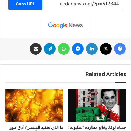
Copy URL
فيسبوك
‫X
لينكدإن
ماسنجر
واتساب
تيلقرام
مشاركة عبر البريد
Related Articles
حسام لوقا: وقائع مطاردة “عنكبوت”
ما الذي تخفيه الشمس؟ أدق صور