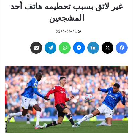
غير لائق بسبب تحطيمه هاتف أحد
المشجعين
2022-09-24
فيسبوك
‫X
لينكدإن
ماسنجر
واتساب
تيلقرام
مشاركة عبر البريد