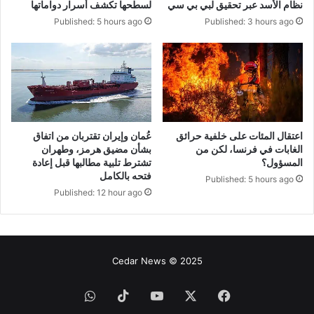
نظام الأسد عبر تحقيق لبي بي سي
لسطحها تكشف أسرار دواماتها
Published: 3 hours ago
Published: 5 hours ago
اعتقال المئات على خلفية حرائق
عُمان وإيران تقتربان من اتفاق
الغابات في فرنسا، لكن من
بشأن مضيق هرمز، وطهران
المسؤول؟
تشترط تلبية مطالبها قبل إعادة
فتحه بالكامل
Published: 5 hours ago
Published: 12 hour ago
Cedar News © 2025
فيسبوك
‫X
‫YouTube
‫TikTok
واتساب