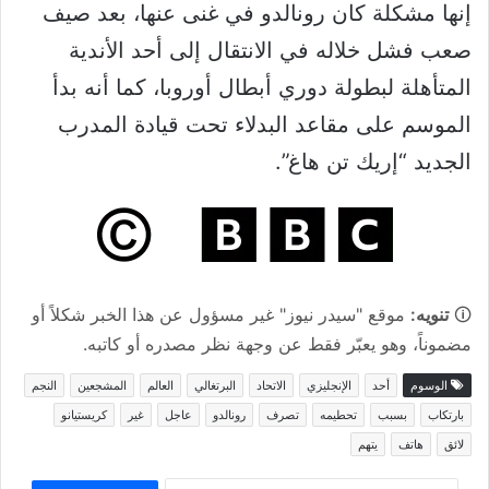
إنها مشكلة كان رونالدو في غنى عنها، بعد صيف
صعب فشل خلاله في الانتقال إلى أحد الأندية
المتأهلة لبطولة دوري أبطال أوروبا، كما أنه بدأ
الموسم على مقاعد البدلاء تحت قيادة المدرب
الجديد “إريك تن هاغ”.
🛈
تنويه:
موقع "سيدر نيوز" غير مسؤول عن هذا الخبر شكلاً أو
مضموناً، وهو يعبّر فقط عن وجهة نظر مصدره أو كاتبه.
الوسوم
أحد
الإنجليزي
الاتحاد
البرتغالي
العالم
المشجعين
النجم
بارتكاب
بسبب
تحطيمه
تصرف
رونالدو
عاجل
غير
كريستيانو
لائق
هاتف
يتهم