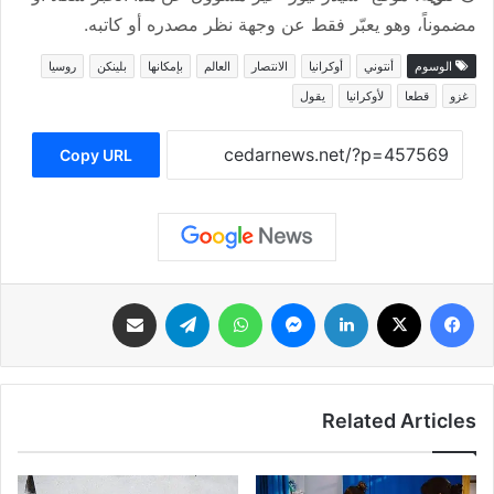
مضموناً، وهو يعبّر فقط عن وجهة نظر مصدره أو كاتبه.
الوسوم
أنتوني
أوكرانيا
الانتصار
العالم
بإمكانها
بلينكن
روسيا
غزو
قطعا
لأوكرانيا
يقول
Copy URL
فيسبوك
‫X
لينكدإن
ماسنجر
واتساب
تيلقرام
مشاركة عبر البريد
Related Articles