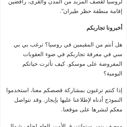
لروسيا لقصف المزيد من المدن والقرى، رافضين
إقامة منطقة حظر طيران”.
أخبرونا
تجاربكم
هل أنتم من المقيمين في روسيا؟ ترغب بي بي
سي في معرفة تجاربكم في ضوء العقوبات
المفروضة على موسكو. كيف تأثرت حياتكم
اليومية؟
إذا كنتم ترغبون بمشاركة قصصكم معنا، استخدموا
النموذج أدناه لإطلاعنا عليها بإيجاز. وقد نتواصل
معكم لنشرها على موقعنا.
ووصف ينس ستولتنبرغ، الأمين العام لحلف شمال