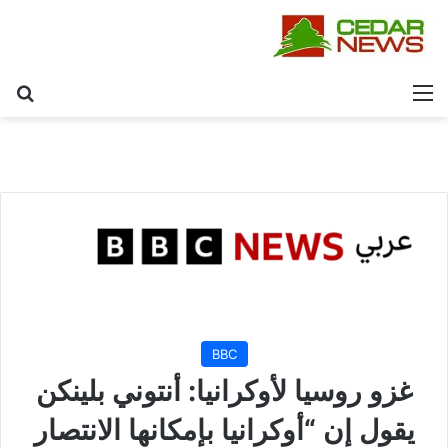
القائمة
بح
BBC
غزو روسيا لأوكرانيا: أنتوني بلينكن
يقول إن “أوكرانيا بإمكانها الانتصار