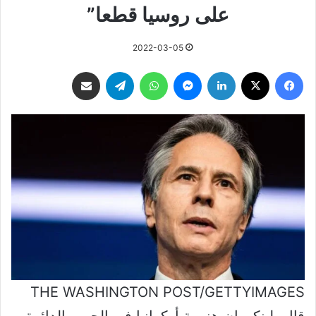
على روسيا قطعا”
2022-03-05
فيسبوك
‫X
لينكدإن
ماسنجر
واتساب
تيلقرام
مشاركة عبر البريد
THE WASHINGTON POST/GETTYIMAGES
قال بلينكن إن هزيمة أوكرانيا في الحرب الدائرة