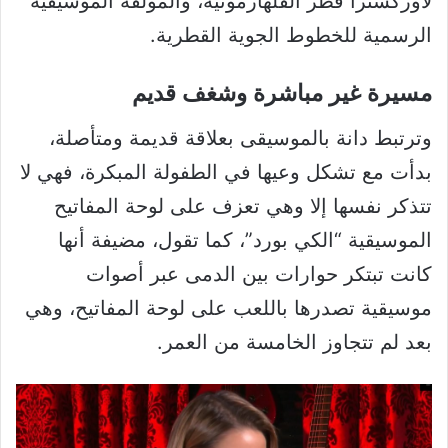
لأوركسترا قطر الفلهارمونية، والمؤلفة الموسيقية
الرسمية للخطوط الجوية القطرية.
مسيرة غير مباشرة وشغف قديم
وترتبط دانة بالموسيقى بعلاقة قديمة ومتأصلة،
بدأت مع تشكل وعيها في الطفولة المبكرة، فهي لا
تتذكر نفسها إلا وهي تعزف على لوحة المفاتيح
الموسيقية “الكي بورد”، كما تقول، مضيفة أنها
كانت تبتكر حوارات بين الدمى عبر أصوات
موسيقية تصدرها باللعب على لوحة المفاتيح، وهي
بعد لم تتجاوز الخامسة من العمر.