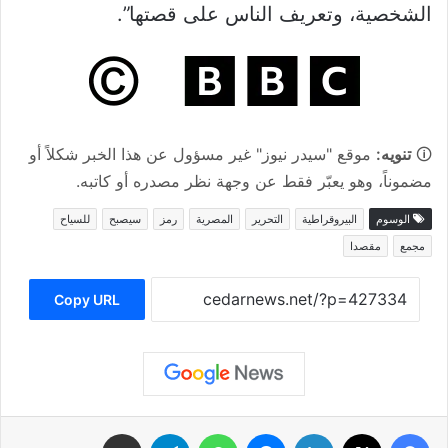
الشخصية، وتعريف الناس على قصتها”.
🛈
تنويه:
موقع "سيدر نيوز" غير مسؤول عن هذا الخبر شكلاً أو
مضموناً، وهو يعبّر فقط عن وجهة نظر مصدره أو كاتبه.
الوسوم
البيروقراطية
التحرير
المصرية
رمز
سيصبح
للسياح
مجمع
مقصدا
Copy URL
فيسبوك
‫X
لينكدإن
ماسنجر
واتساب
تيلقرام
مشاركة عبر البريد