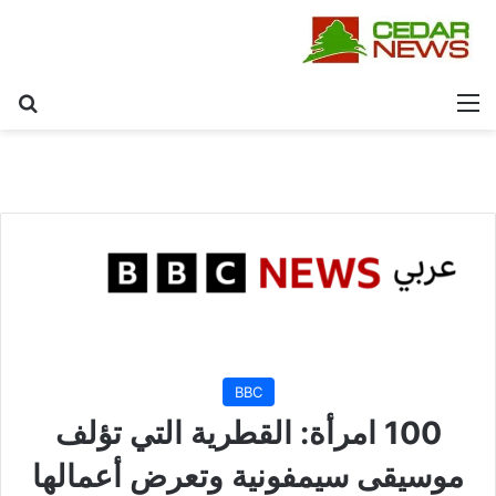
القائمة
بح
BBC
100 امرأة: القطرية التي تؤلف
موسيقى سيمفونية وتعرض أعمالها