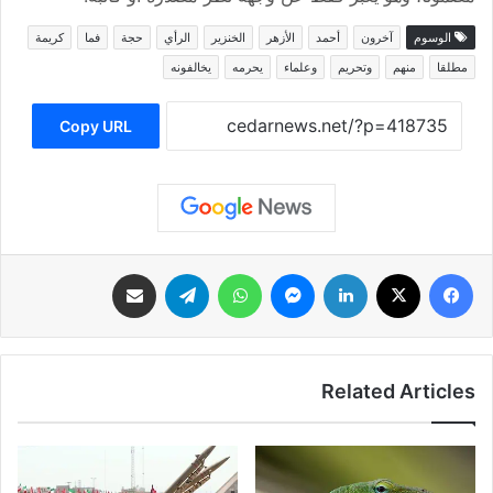
الوسوم
آخرون
أحمد
الأزهر
الخنزير
الرأي
حجة
فما
كريمة
مطلقا
منهم
وتحريم
وعلماء
يحرمه
يخالفونه
Copy URL
فيسبوك
‫X
لينكدإن
ماسنجر
واتساب
تيلقرام
مشاركة عبر البريد
Related Articles