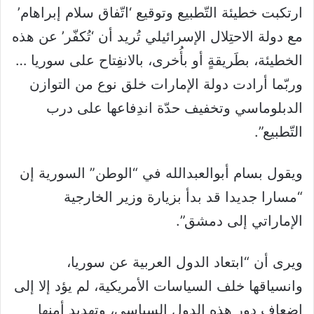
ارتكبت خطيئة التّطبيع وتوقيع ‘اتّفاق سلام إبراهام’
مع دولة الاحتِلال الإسرائيلي تُريد أن ‘تُكفّر’ عن هذه
الخطيئة، بطَريقةٍ أو بأُخرى، بالانفِتاح على سوريا …
وربّما أرادت دولة الإمارات خلق نوع من التوازن
الدبلوماسي وتخفيف حدّة اندِفاعها على درب
التّطبيع”.
ويقول بسام أبوالعبدالله في “الوطن” السورية إن
“مسارا جديدا قد بدأ بزيارة وزير الخارجية
الإماراتي إلى دمشق”.
ويرى أن “ابتعاد الدول العربية عن سوريا،
وانسياقها خلف السياسات الأمريكية، لم يؤد إلا إلى
إضعاف دور هذه الدول السياسي، وتهديد أمنها