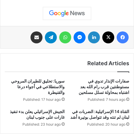
فيسبوك
‫X
لينكدإن
ماسنجر
واتساب
تيلقرام
مشاركة عبر البريد
Related Articles
صفارات الإنذار تدوي في
سوريا: تحليق للطيران المروحي
مستوطنتين قرب رام الله بعد
والاستطلاعي في أجواء درعا
اشتباه بمحاولة تسلل مسلحين
والقنيطرة
Published: 17 hour ago
Published: 7 hours ago
‏القناة 14 الإسرائيلية: الضربات في
الجيش الإسرائيلي يعلن بدء تنفيذ
لبنان لم تنته وقد تتواصل بوتيرة أشد
غارات على جنوب لبنان
Published: 23 hour ago
Published: 20 hour ago