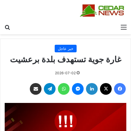
القائمة
بح
خبر عاجل
غارة جوية تستهدف بلدة برعشيت
2026-07-02
فيسبوك
‫X
لينكدإن
ماسنجر
واتساب
تيلقرام
مشاركة عبر البريد