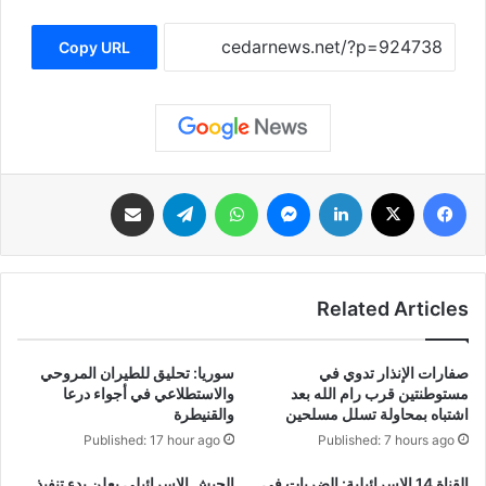
Copy URL
فيسبوك
‫X
لينكدإن
ماسنجر
واتساب
تيلقرام
مشاركة عبر البريد
Related Articles
صفارات الإنذار تدوي في
سوريا: تحليق للطيران المروحي
مستوطنتين قرب رام الله بعد
والاستطلاعي في أجواء درعا
اشتباه بمحاولة تسلل مسلحين
والقنيطرة
Published: 17 hour ago
Published: 7 hours ago
‏القناة 14 الإسرائيلية: الضربات في
الجيش الإسرائيلي يعلن بدء تنفيذ