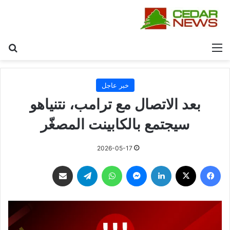
القائمة
بح
خبر عاجل
بعد الاتصال مع ترامب، نتنياهو
سيجتمع بالكابينت المصغّر
2026-05-17
فيسبوك
‫X
لينكدإن
ماسنجر
واتساب
تيلقرام
مشاركة عبر البريد