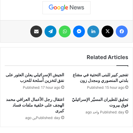
فيسبوك
‫X
لينكدإن
ماسنجر
واتساب
تيلقرام
مشاركة عبر البريد
Related Articles
تفجير كبير للبنى التحتية في مشاع
‏الجيش الإسرائيلي يعلن العثور على
بلدتي المنصوري ومجدل زون
نفق لتخزين أسلحة للحزب
Published: 17 hour ago
Published: 15 hour ago
‏تحليق للطيران المسيّر الإسرائيليّ
اعتقال رجل الأعمال العراقي محمد
فوق بيروت
الهجف على خلفية ملفات فساد
كبرى
Published: day واحد ago
Published: dayين ago