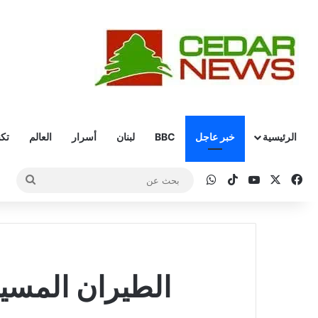
الرئيسية
خبر عاجل
BBC
لبنان
أسرار
العالم
تكن
‫X
فيسبوك
‫YouTube
‫TikTok
واتساب
بحث
عن
الطيران المسير