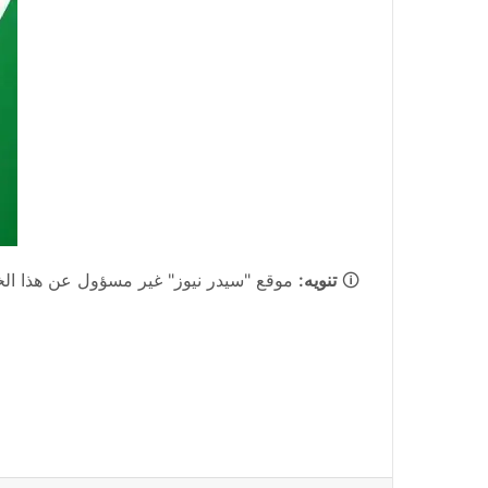
🛈
تنويه:
موقع "سيدر نيوز" غير مسؤول عن هذا الخبر