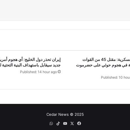
مصادر عسكرية: مقتل 45 من القوات
إيران تحذر دول الخليج: أي هجوم أمر
ة في هجوم حوثي على حضرموت
جديد سيقابل باستهداف البنية التحتية 
Published: 14 hour ago
Published: 10 hou
Cedar News © 2025
‫X
فيسبوك
‫YouTube
‫TikTok
واتساب