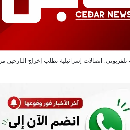
لفزيوني: اتصالات إسرائيلية تطلب إخراج النازحين من 