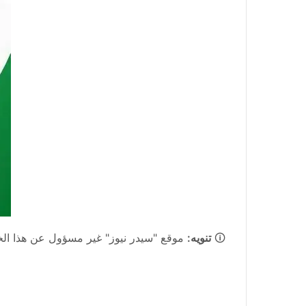
🛈
تنويه:
موقع "سيدر نيوز" غير مسؤول عن هذا الخبر