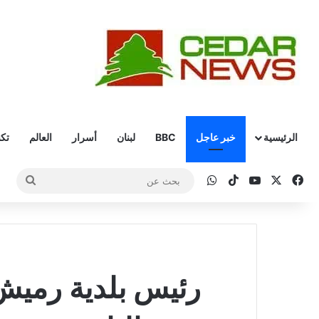
الرئيسية
خبر عاجل
BBC
لبنان
أسرار
العالم
تكن
‫X
فيسبوك
‫YouTube
‫TikTok
واتساب
بحث
عن
رئيس بلدية رميش 