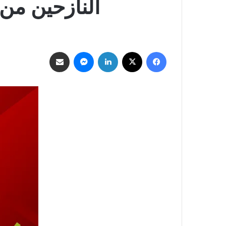
النازحين من 
فيسبوك
‫X
لينكدإن
ماسنجر
مشاركة عبر البريد