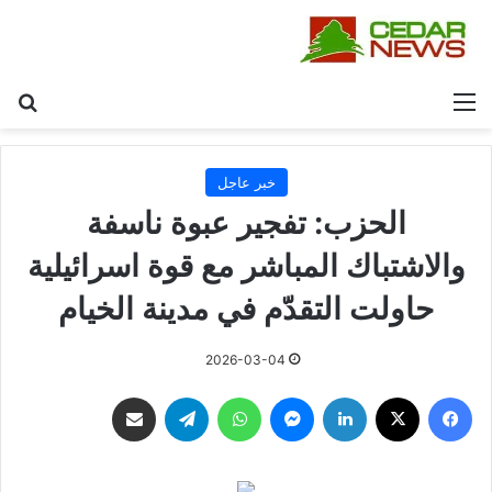
القائمة
بح
خبر عاجل
الحزب: تفجير عبوة ناسفة
والاشتباك المباشر مع قوة اسرائيلية
حاولت التقدّم في مدينة الخيام
2026-03-04
فيسبوك
‫X
لينكدإن
ماسنجر
واتساب
تيلقرام
مشاركة عبر البريد