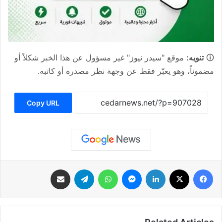
🛈
تنويه:
موقع "سيدر نيوز" غير مسؤول عن هذا الخبر شكلاً أو
مضموناً، وهو يعبّر فقط عن وجهة نظر مصدره أو كاتبه.
Copy URL
فيسبوك
‫X
لينكدإن
ماسنجر
واتساب
تيلقرام
مشاركة عبر البريد