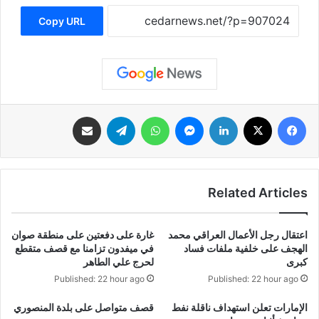
Copy URL
فيسبوك
‫X
لينكدإن
ماسنجر
واتساب
تيلقرام
مشاركة عبر البريد
Related Articles
اعتقال رجل الأعمال العراقي محمد
غارة على دفعتين على منطقة صوان
الهجف على خلفية ملفات فساد
في ميفدون تزامنا مع قصف متقطع
كبرى
لحرج علي الطاهر
Published: 22 hour ago
Published: 22 hour ago
الإمارات تعلن استهداف ناقلة نفط
قصف متواصل على بلدة المنصوري