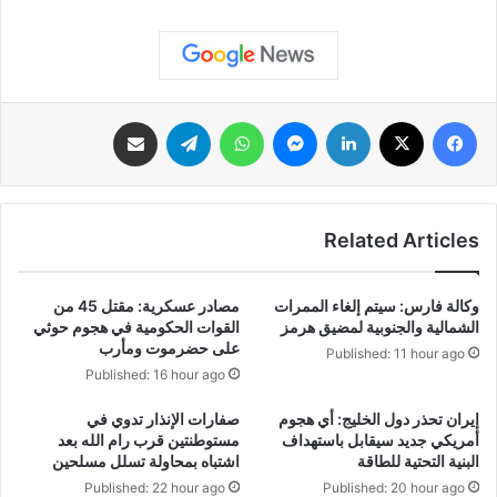
فيسبوك
‫X
لينكدإن
ماسنجر
واتساب
تيلقرام
مشاركة عبر البريد
Related Articles
وكالة فارس: سيتم إلغاء الممرات
مصادر عسكرية: مقتل 45 من
الشمالية والجنوبية لمضيق هرمز
القوات الحكومية في هجوم حوثي
على حضرموت ومأرب
Published: 11 hour ago
Published: 16 hour ago
إيران تحذر دول الخليج: أي هجوم
صفارات الإنذار تدوي في
أمريكي جديد سيقابل باستهداف
مستوطنتين قرب رام الله بعد
البنية التحتية للطاقة
اشتباه بمحاولة تسلل مسلحين
Published: 22 hour ago
Published: 20 hour ago