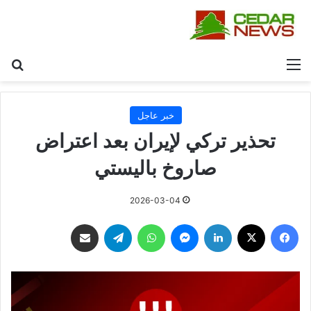
القائمة
بح
خبر عاجل
تحذير تركي لإيران بعد اعتراض
صاروخ باليستي
2026-03-04
فيسبوك
‫X
لينكدإن
ماسنجر
واتساب
تيلقرام
مشاركة عبر البريد