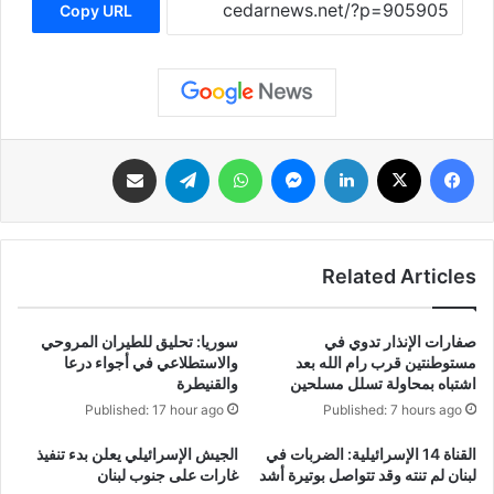
Copy URL
فيسبوك
‫X
لينكدإن
ماسنجر
واتساب
تيلقرام
مشاركة عبر البريد
Related Articles
صفارات الإنذار تدوي في
سوريا: تحليق للطيران المروحي
مستوطنتين قرب رام الله بعد
والاستطلاعي في أجواء درعا
اشتباه بمحاولة تسلل مسلحين
والقنيطرة
Published: 17 hour ago
Published: 7 hours ago
‏القناة 14 الإسرائيلية: الضربات في
الجيش الإسرائيلي يعلن بدء تنفيذ
لبنان لم تنته وقد تتواصل بوتيرة أشد
غارات على جنوب لبنان