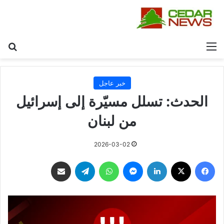
القائمة
بح
خبر عاجل
الحدث: تسلل مسيّرة إلى ⁧‫إسرائيل‬⁩
من ⁧‫لبنان‬⁩
2026-03-02
فيسبوك
‫X
لينكدإن
ماسنجر
واتساب
تيلقرام
مشاركة عبر البريد