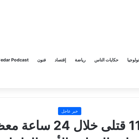
ولوجيا
حكايات الناس
رياضة
إقتصاد
فنون
edar Podcast
خبر عاجل
المرصد السوري: 110 ق