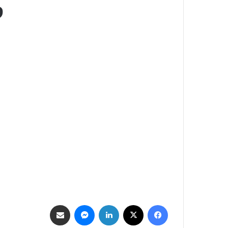
و
فيسبوك
‫X
لينكدإن
ماسنجر
مشاركة عبر البريد