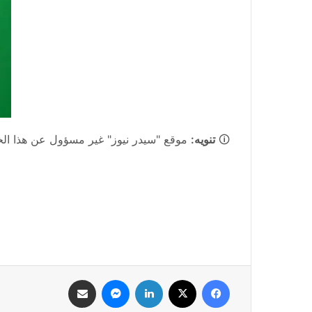
🛈
تنويه:
موقع "سيدر نيوز" غير مسؤول عن هذا الخبر
فيسبوك
‫X
لينكدإن
ماسنجر
مشاركة عبر البريد