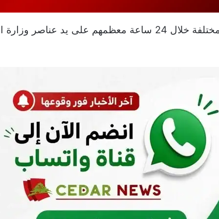
المرصد السوري: 110 قتلى في ظروف مختلفة خلال 24 ساعة معظمهم 