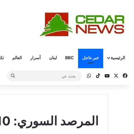
الرئيسية
خبر عاجل
BBC
لبنان
أسرار
العالم
تكن
‫X
فيسبوك
‫YouTube
‫TikTok
واتساب
بحث
عن