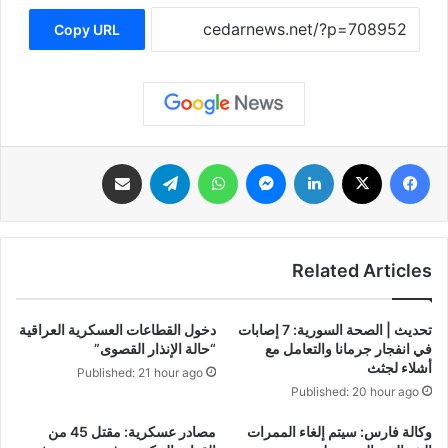
Copy URL
فيسبوك
‫X
لينكدإن
ماسنجر
واتساب
تيلقرام
مشاركة عبر البريد
Related Articles
تحديث | الصحة السورية: 7 إصابات
دخول القطاعات العسكرية العراقية
في انفجار جرمانا والتعامل مع
“حالة الإنذار القصوى”
أشلاء لجثث
Published: 21 hour ago
Published: 20 hour ago
وكالة فارس: سيتم إلغاء الممرات
مصادر عسكرية: مقتل 45 من