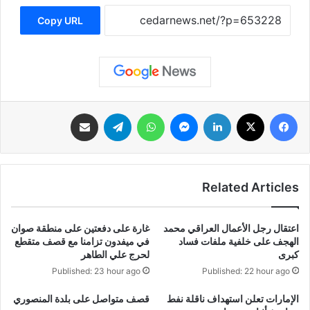
Copy URL
فيسبوك
‫X
لينكدإن
ماسنجر
واتساب
تيلقرام
مشاركة عبر البريد
Related Articles
اعتقال رجل الأعمال العراقي محمد
غارة على دفعتين على منطقة صوان
الهجف على خلفية ملفات فساد
في ميفدون تزامنا مع قصف متقطع
كبرى
لحرج علي الطاهر
Published: 23 hour ago
Published: 22 hour ago
الإمارات تعلن استهداف ناقلة نفط
قصف متواصل على بلدة المنصوري