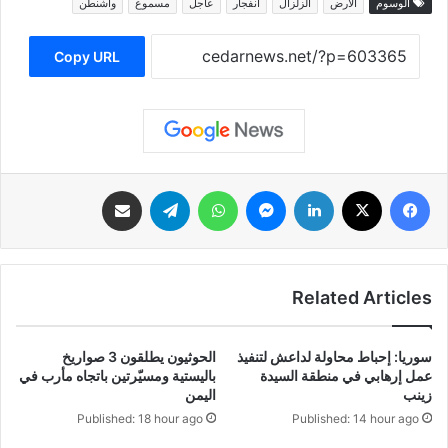
الوسوم
الأرض
الزلزال
انفجار
عاجل
مسموع
واشنطن
Copy URL
فيسبوك
‫X
لينكدإن
ماسنجر
واتساب
تيلقرام
مشاركة عبر البريد
Related Articles
سوريا: إحباط محاولة لداعش لتنفيذ
الحوثيون يطلقون 3 صواريخ
عمل إرهابي في منطقة السيدة
باليستية ومسيّرتين باتجاه مأرب في
زينب
اليمن
Published: 18 hour ago
Published: 14 hour ago