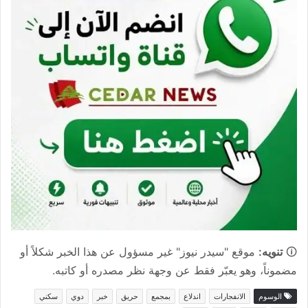
🛈
تنويه:
موقع "سيدر نيوز" غير مسؤول عن هذا الخبر شكلاً أو
مضموناً، وهو يعبّر فقط عن وجهة نظر مصدره أو كاتبه.
الوسوم
الانفجارات
اندلاع
بمجمع
حريق
خبر
دوي
سكني