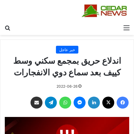
القائمة
بح
خبر عاجل
اندلاع حريق بمجمع سكني وسط
كييف بعد سماع دوي الانفجارات
2022-06-26
فيسبوك
‫X
لينكدإن
ماسنجر
واتساب
تيلقرام
مشاركة عبر البريد