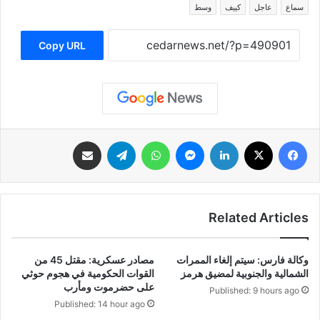
سماع
عاجل
كييف
وسط
Copy URL
فيسبوك
‫X
لينكدإن
ماسنجر
واتساب
تيلقرام
مشاركة عبر البريد
Related Articles
وكالة فارس: سيتم إلغاء الممرات
مصادر عسكرية: مقتل 45 من
الشمالية والجنوبية لمضيق هرمز
القوات الحكومية في هجوم حوثي
على حضرموت ومأرب
Published: 9 hours ago
Published: 14 hour ago