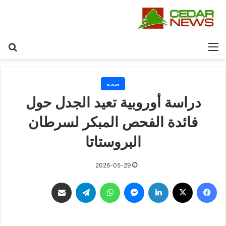
القائمة
بح
صحة
دراسة أوروبية تعيد الجدل حول
فائدة الفحص المبكر لسرطان
البروستاتا
2026-05-29
فيسبوك
‫X
لينكدإن
ماسنجر
واتساب
تيلقرام
مشاركة عبر البريد