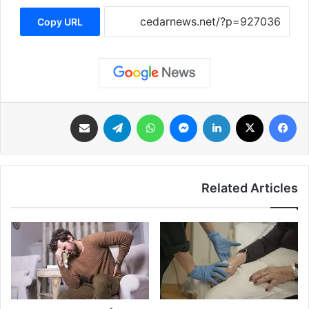
Copy URL
فيسبوك
‫X
لينكدإن
ماسنجر
واتساب
تيلقرام
مشاركة عبر البريد
Related Articles