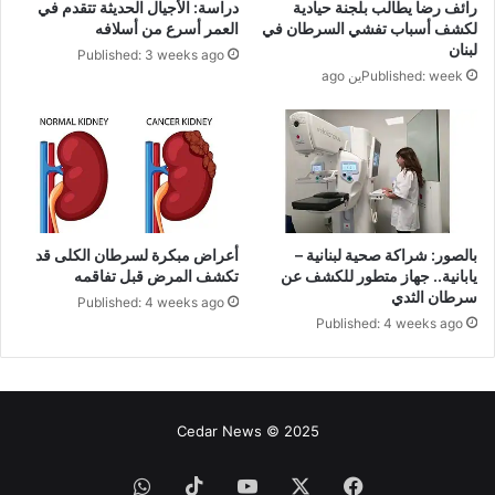
رائف رضا يطالب بلجنة حيادية
دراسة: الأجيال الحديثة تتقدم في
لكشف أسباب تفشي السرطان في
العمر أسرع من أسلافه
لبنان
Published: 3 weeks ago
Published: weekين ago
بالصور: شراكة صحية لبنانية –
أعراض مبكرة لسرطان الكلى قد
يابانية.. جهاز متطور للكشف عن
تكشف المرض قبل تفاقمه
سرطان الثدي
Published: 4 weeks ago
Published: 4 weeks ago
Cedar News © 2025
فيسبوك
‫X
‫YouTube
‫TikTok
واتساب