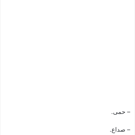
– حمى.
– صداع.