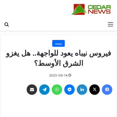
القائمة
بح
صحة
فيروس نيباه يعود للواجهة.. هل يغزو
الشرق الأوسط؟
2023-09-14
فيسبوك
‫X
لينكدإن
ماسنجر
واتساب
تيلقرام
مشاركة عبر البريد