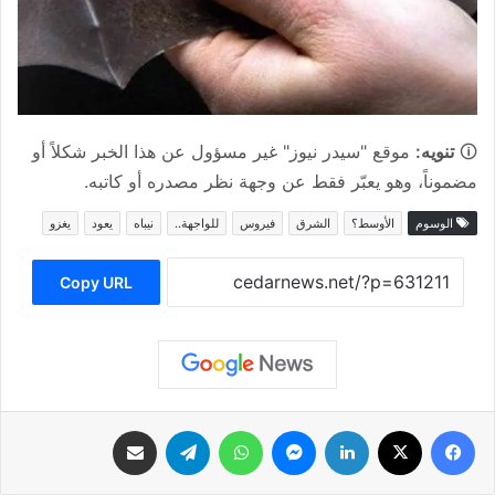
🛈
تنويه:
موقع "سيدر نيوز" غير مسؤول عن هذا الخبر شكلاً أو
مضموناً، وهو يعبّر فقط عن وجهة نظر مصدره أو كاتبه.
الوسوم
الأوسط؟
الشرق
فيروس
للواجهة..
نيباه
يعود
يغزو
Copy URL
فيسبوك
‫X
لينكدإن
ماسنجر
واتساب
تيلقرام
مشاركة عبر البريد