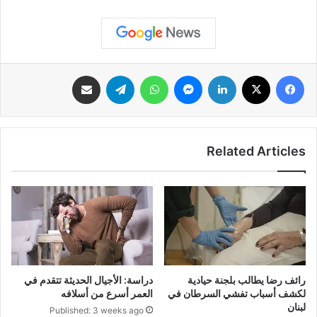
فيسبوك
‫X
لينكدإن
ماسنجر
واتساب
تيلقرام
مشاركة عبر البريد
Related Articles
رائف رضا يطالب بلجنة حيادية
دراسة: الأجيال الحديثة تتقدم في
لكشف أسباب تفشي السرطان في
العمر أسرع من أسلافه
لبنان
Published: 3 weeks ago