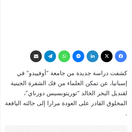
فيسبوك
‫X
لينكدإن
ماسنجر
واتساب
تيلقرام
مشاركة عبر البريد
كشفت دراسة جديدة من جامعة “أوفييدو” في
إسبانيا، عن تمكن العلماء من فك الشفرة الجينية
لقنديل البحر الخالد “توريتوبسيس دورناي”،
المخلوق القادر على العودة مرارا إلى حالته اليافعة
.