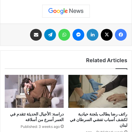
فيسبوك
‫X
لينكدإن
ماسنجر
واتساب
تيلقرام
مشاركة عبر البريد
Related Articles
رائف رضا يطالب بلجنة حيادية
دراسة: الأجيال الحديثة تتقدم في
لكشف أسباب تفشي السرطان في
العمر أسرع من أسلافه
لبنان
Published: 3 weeks ago