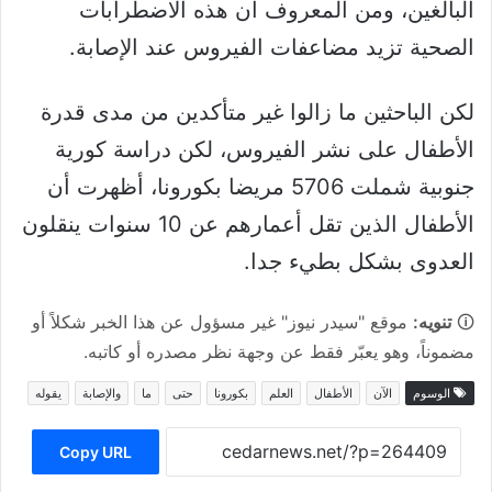
البالغين، ومن المعروف أن هذه الاضطرابات
الصحية تزيد مضاعفات الفيروس عند الإصابة.
لكن الباحثين ما زالوا غير متأكدين من مدى قدرة
الأطفال على نشر الفيروس، لكن دراسة كورية
جنوبية شملت 5706 مريضا بكورونا، أظهرت أن
الأطفال الذين تقل أعمارهم عن 10 سنوات ينقلون
العدوى بشكل بطيء جدا.
🛈
تنويه:
موقع "سيدر نيوز" غير مسؤول عن هذا الخبر شكلاً أو
مضموناً، وهو يعبّر فقط عن وجهة نظر مصدره أو كاتبه.
الوسوم
الآن
الأطفال
العلم
بكورونا
حتى
ما
والإصابة
يقوله
Copy URL