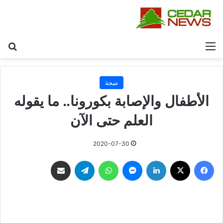
القائمة
بح
صحة
الأطفال والإصابة بكورونا.. ما يقوله
العلم حتى الآن
2020-07-30
فيسبوك
‫X
لينكدإن
ماسنجر
واتساب
تيلقرام
مشاركة عبر البريد