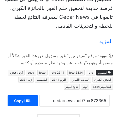
فرصة جديدة لتحقيق حلم الفوز بالجائزة الكبرى.
تابعونا في Cedar News لمعرفة النتائج لحظة
بلحظة والتحديثات القادمة.
المزيد
🛈
تنويه:
موقع "سيدر نيوز" غير مسؤول عن هذا الخبر شكلاً أو
مضموناً، وهو يعبّر فقط عن وجهة نظر مصدره أو كاتبه.
الوسوم
loto
loto 2334
loto 2344
lotto
zeed
أرقام فائزة
الجائزة الكبرى
السحب اللبناني
اللوتو 2344
اليانصيب
زيد 2334
لبناناللوتو 2344
لوتو
نتائج اللوتو
Copy URL