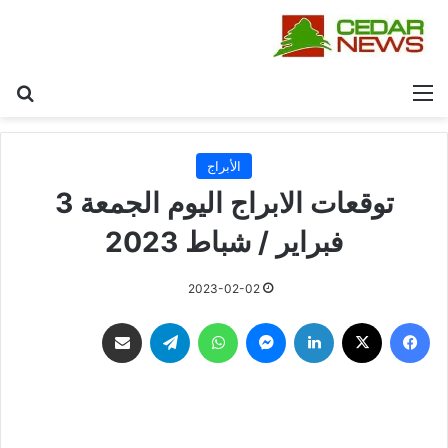
القائمة
بح
الأبراج
توقعات الابراج اليوم الجمعة 3
فبراير / شباط 2023‎‎
2023-02-02
فيسبوك
‫X
لينكدإن
ماسنجر
واتساب
تيلقرام
مشاركة عبر البريد