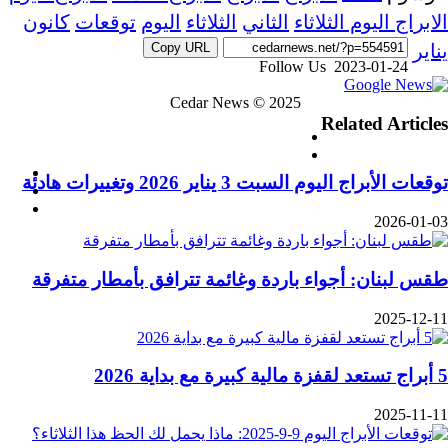
الابراج اليوم الثلاثاء
الثاني
الثلاثاء
اليوم
توقعات
كانون
يناير
Copy URL
‫X
2023-01-24
تيلقرام
لينكدإن
واتساب
ماسنجر
ماسنجر
فيسبوك
مشاركة
Follow Us
عبر
‫
يلقرام
ينكدإن
اتساب
اسنجر
اسنجر
يسبوك
شاركة
Cedar News © 2025
البريد
Related Articles
بر
فيسبوك
لبريد
‫X
Tube
توقعات الأبراج اليوم السبت 3 يناير 2026 وتغييرات هادئة
kTok
وات
2026-01-03
زر
الذها
طقس لبنان: أجواء باردة وغائمة تترافق بأمطار متفرقة
إلى
الأعل
2025-12-11
5 أبراج تستعد لقفزة مالية كبيرة مع بداية 2026
2025-11-11