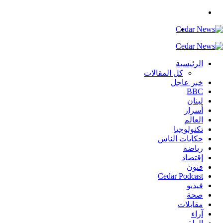
بحث
عن
القائمة
الرئيسية
كل المقالات
خبر عاجل
BBC
لبنان
أسرار
العالم
تكنولوجيا
حكايات الناس
رياضة
إقتصاد
فنون
Cedar Podcast
فيديو
صحة
مقابلات
آراء