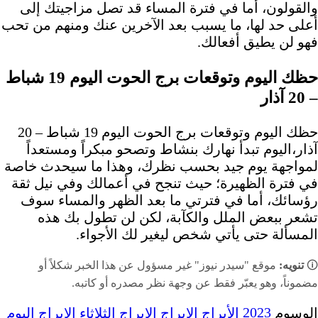
والقولون، أما في فترة المساء قد تصل مزاجيتك إلى
أعلى حد لها، ما يسبب بعد الآخرين عنك ومنهم من تحب
فهو لن يطيق أفعالك.
حظك اليوم وتوقعات برج الحوت اليوم 19 شباط
– 20 آذار
حظك اليوم وتوقعات برج الحوت اليوم 19 شباط – 20
آذار،اليوم تبدأ نهارك بنشاط وتصحو مبكراً ومستعداً
لمواجهة يوم جيد بحسب نظرك، وهذا ما سيحدث خاصة
في فترة الظهيرة؛ حيث تنجح في أعمالك وفي نيل ثقة
رؤسائك، أما في فترتي ما بعد الظهر والمساء سوف
تشعر ببعض الملل والكآبة، لكن لن تطول بك هذه
المسألة حتى يأتي شخص ليغير لك الأجواء.
🛈
تنويه:
موقع "سيدر نيوز" غير مسؤول عن هذا الخبر شكلاً أو
مضموناً، وهو يعبّر فقط عن وجهة نظر مصدره أو كاتبه.
2023
الوسوم
الأبراج
الابراج
الابراج الثلاثاء
الابراج اليوم