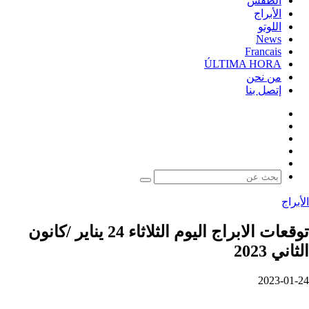
الطقس
الأبراج
اللوتو
News
Francais
ÚLTIMA HORA
من نحن
إتصل بنا
فيسبوك
‫X
‫YouTube
‫TikTok
واتساب
بحث
عن
الأبراج
توقعات الابراج اليوم الثلاثاء 24 يناير /كانون
الثاني 2023‎‎
2023-01-24