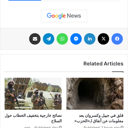
فيسبوك
‫X
لينكدإن
ماسنجر
واتساب
تيلقرام
مشاركة عبر البريد
Related Articles
قلق في جبيل وكسروان بعد
نصائح خارجية بتخفيف الخطاب حول
معلومات عن أنفاق لـ«الحزب»
السلاح
Published: 7 hours ago
Published: dayين ago