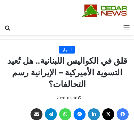
القائمة
بح
أسرار
قلق في الكواليس اللبنانية.. هل تُعيد
التسوية الأميركية – الإيرانية رسم
التحالفات؟
2026-05-16
فيسبوك
‫X
لينكدإن
ماسنجر
واتساب
تيلقرام
مشاركة عبر البريد