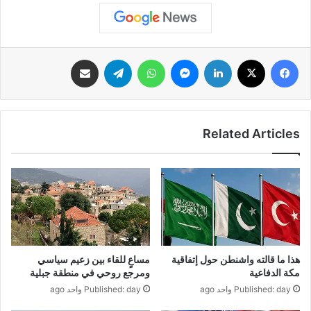
فيسبوك
‫X
لينكدإن
ماسنجر
واتساب
تيلقرام
مشاركة عبر البريد
Related Articles
هذا ما قالته واشنطن حول إتفاقية
مساعٍ للقاء بين زعيم سياسي
مكة الدفاعية
ومرجع روحي في منطقة جبلية
Published: day واحد ago
Published: day واحد ago